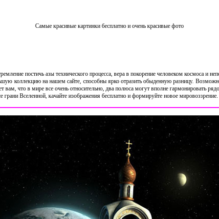
Самые красивые картинки бесплатно и очень красивые фото
ремление постичь азы технического процесса, вера в покорение человеком космоса и не
ьшую коллекцию на нашем сайте, способны ярко отразить обыденную разницу. Возможно
жет вам, что в мире все очень относительно, два полюса могут вполне гармонировать ряд
все грани Вселенной, качайте изображения бесплатно и формируйте новое мировоззрение.