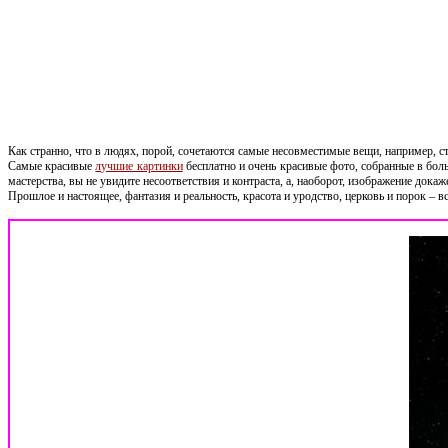
Как странно, что в людях, порой, сочетаются самые несовместимые вещи, например, ст
Самые красивые
лучшие картинки
бесплатно и очень красивые фото, собранные в бол
мастерства, вы не увидите несоответствия и контраста, а, наоборот, изображение дока
Прошлое и настоящее, фантазия и реальность, красота и уродство, церковь и порок – 