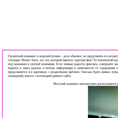
Гигантский осьминог в морской пучине – дело обычное, но представить его везд
ситуации. Может быть, это сон, который навеяла чудесная фея? Ее магический кр
под пальмами в уютной компании. Если земные радости приелись, совершите ко
видится в иных красках и потоки информации в зависимости от содержания о
продолжаются и в картинках с загадочными цветами. Они как будто живые, пуль
сновидений, вместе с коллекцией данного сайта.
Могучий осьминог невозмутимо расположился в 