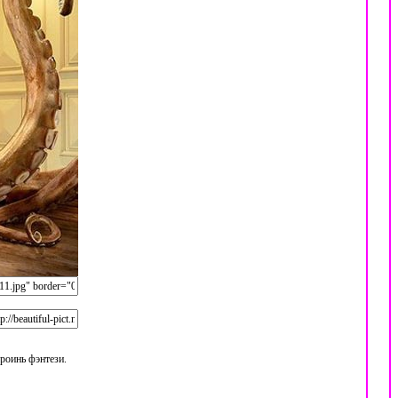
ероинь
фэнтези
.