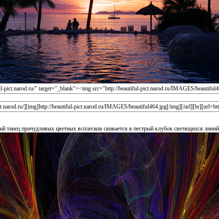
ий танец причудливых цветных всплесков свивается в пестрый клубок светящихся линий