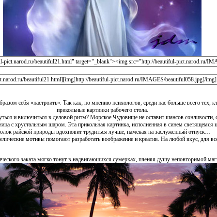
бразом себя «настроить». Так как, по мнению психологов, среди нас больше всего тех,
прикольные картинки рабочего стола.
уться и включиться в деловой ритм? Морское Чудовище не оставит шансов сонливости, 
бница с хрустальным шаром. Эта прикольная картинка, исполненная в синем светящемся ц
олок райской природы вдохновит трудиться лучше, намекая на заслуженный отпуск…
лические мотивы помогают разработать воображение и креатив. На любой вкус, для вс
ческого заката мягко тонут в надвигающихся сумерках, пленяя душу неповторимой маг