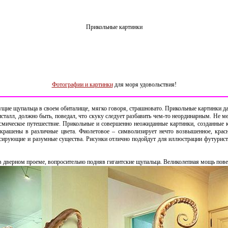
Прикольные картинки
Фотографии и картинки
для моря удовольствия!
есущие щупальца в своем обиталище, мягко говоря, страшновато. Прикольные картинки
исталл, должно быть, поведал, что скуку следует разбавить чем-то неординарным. Не ме
смическое путешествие. Прикольные и совершенно неожиданные картинки, созданные к
крашены в различные цвета. Фиолетовое – символизирует нечто возвышенное, красн
сирующие и разумные существа. Рисунки отлично подойдут для иллюстрации футуристи
дверном проеме, вопросительно подняв гигантские щупальца. Великолепная мощь пове